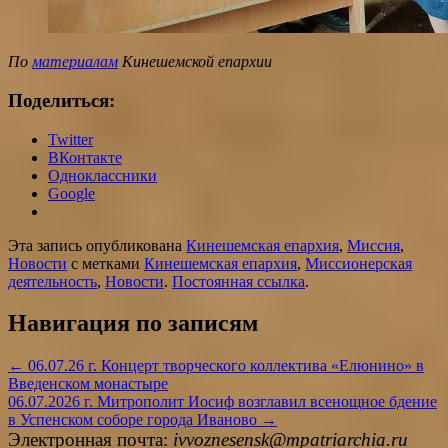
По
материалам
Кинешемской епархии
Поделиться:
Twitter
ВКонтакте
Одноклассники
Google
Эта запись опубликована
Кинешемская епархия
,
Миссия
,
Новости
с метками
Кинешемская епархия
,
Миссионерская
деятельность
,
Новости
.
Постоянная ссылка
.
Навигация по записям
←
06.07.26 г. Концерт творческого коллектива «Елюнино» в
Введенском монастыре
06.07.2026 г. Митрополит Иосиф возглавил всенощное бдение
в Успенском соборе города Иваново
→
Электронная почта:
ivvoznesensk@mpatriarchia.ru