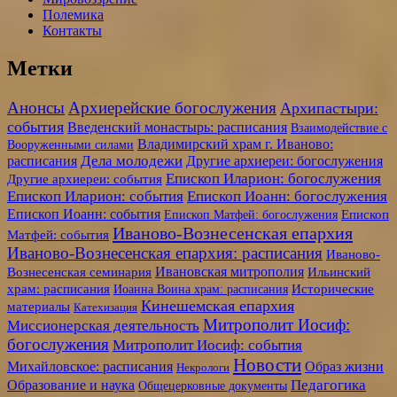
Полемика
Контакты
Метки
Анонсы
Архиерейские богослужения
Архипастыри:
события
Введенский монастырь: расписания
Взаимодействие с
Владимирский храм г. Иваново:
Вооруженными силами
Дела молодежи
расписания
Другие архиереи: богослужения
Епископ Иларион: богослужения
Другие архиереи: события
Епископ Иларион: события
Епископ Иоанн: богослужения
Епископ Иоанн: события
Епископ Матфей: богослужения
Епископ
Иваново-Вознесенская епархия
Матфей: события
Иваново-Вознесенская епархия: расписания
Иваново-
Ивановская митрополия
Вознесенская семинария
Ильинский
храм: расписания
Иоанна Воина храм: расписания
Исторические
Кинешемская епархия
материалы
Катехизация
Митрополит Иосиф:
Миссионерская деятельность
богослужения
Митрополит Иосиф: события
Новости
Образ жизни
Михайловское: расписания
Некрологи
Педагогика
Образование и наука
Общецерковные документы