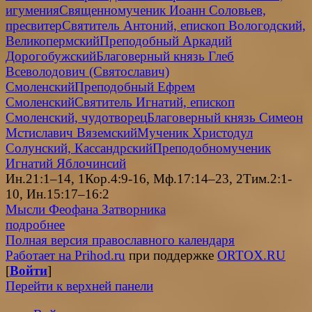
игумения
Священномученик Иоанн Соловьев,
пресвитер
Святитель Антоний, епископ Вологодский,
Великопермский
Преподобный Аркадий
Дорогобужский
Благоверный князь Глеб
Всеволодович (Святославич)
Смоленский
Преподобный Ефрем
Смоленский
Святитель Игнатий, епископ
Смоленский, чудотворец
Благоверный князь Симеон
Мстиславич Вяземский
Мученик Христодул
Солунский, Кассандрский
Преподобномученик
Игнатий Яблочинсий
Ин.21:1–14, 1Кор.4:9-16, Мф.17:14–23, 2Тим.2:1-
10, Ин.15:17–16:2
Мысли Феофана Затворника
подробнее
Полная версия православного календаря
Работает на Prihod.ru
при поддержке
ORTOX.RU
[
Войти
]
Перейти к верхней панели