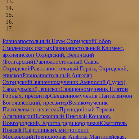
Равноапостольный Наум Охридский
Собор
Смоленских святых
Равноапостольный Климент,
архиепископ Охридский, Величский
(Болгарский)
Равноапостольный Савва
Охридский
Равноапостольный Горазд Охридский,
епископ
Равноапостольный Ангеляр
Охридский
Священномученик Амвросий (Гудко),
Сарапульский, епископ
Священномученик Платон
Горных, пресвитер
Священномученик Пантелеимон
Богоявленский, пресвитер
Великомученик
Пантелеимон целитель
Преподобный Герман
Аляскинский
Блаженный Николай Кочанов,
Новгородский, Христа ради юродивый
Святитель
Иоасаф (Скрипицын), митрополит
Московский
Преподобная Анфиса Мантинейская,