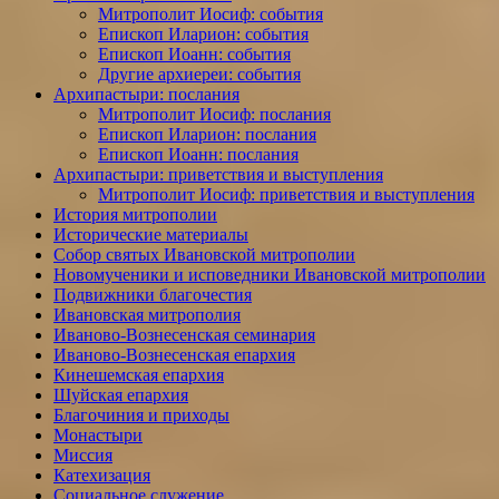
Митрополит Иосиф: события
Епископ Иларион: события
Епископ Иоанн: события
Другие архиереи: события
Архипастыри: послания
Митрополит Иосиф: послания
Епископ Иларион: послания
Епископ Иоанн: послания
Архипастыри: приветствия и выступления
Митрополит Иосиф: приветствия и выступления
История митрополии
Исторические материалы
Собор святых Ивановской митрополии
Новомученики и исповедники Ивановской митрополии
Подвижники благочестия
Ивановская митрополия
Иваново-Вознесенская семинария
Иваново-Вознесенская епархия
Кинешемская епархия
Шуйская епархия
Благочиния и приходы
Монастыри
Миссия
Катехизация
Социальное служение