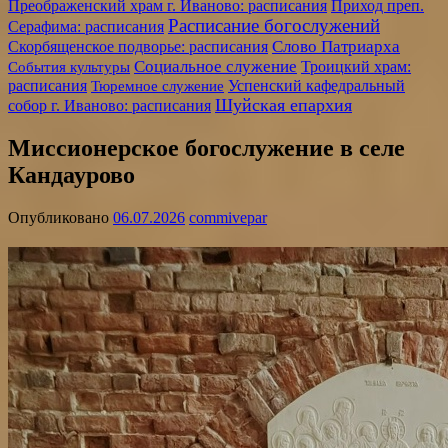
Преображенский храм г. Иваново: расписания
Приход преп.
Расписание богослужений
Серафима: расписания
Слово Патриарха
Скорбященское подворье: расписания
Социальное служение
События культуры
Троицкий храм:
расписания
Успенский кафедральный
Тюремное служение
Шуйская епархия
собор г. Иваново: расписания
Миссионерское богослужение в селе
Кандаурово
Опубликовано
06.07.2026
commivepar