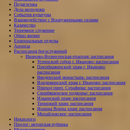
Педагогика
Дела молодежи
События культуры
Взаимодействие с Вооруженными силами
Казачество
Тюремное служение
Образ жизни
Епархиальные отделы
Анонсы
Расписания богослужений
Иваново-Вознесенская епархия: расписания
Успенский собор г. Иваново: расписания
Преображенский храм г. Иваново:
расписания
Введенский монастырь: расписания
Владимирский храм г. Иваново: расписания
Приход преп. Серафима: расписания
Скорбященское подворье: расписания
Ильинский храм: расписания
Троицкий храм: расписания
Иоанна Воина храм: расписания
Михайловское: расписания
Некрологи
Пролог: авторская рубрика
Мировоззрение