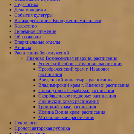
Педагогика
Дела молодежи
События культуры
Взаимодействие с Вооруженными силами
Казачество
Тюремное служение
Образ жизни
Епархиальные отделы
Анонсы
Расписания богослужений
Иваново-Вознесенская епархия: расписания
Успенский собор г. Иваново: расписания
Преображенский храм г. Иваново:
расписания
Введенский монастырь: расписания
Владимирский храм г. Иваново: расписания
Приход преп. Серафима: расписания
Скорбященское подворье: расписания
Ильинский храм: расписания
Троицкий храм: расписания
Иоанна Воина храм: расписания
Михайловское: расписания
Некрологи
Пролог: авторская рубрика
Мировоззрение