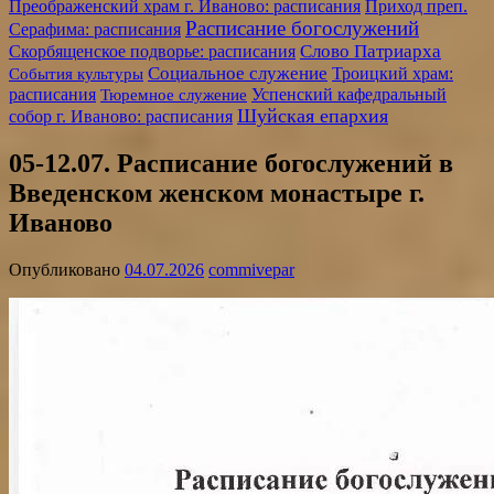
Преображенский храм г. Иваново: расписания
Приход преп.
Расписание богослужений
Серафима: расписания
Слово Патриарха
Скорбященское подворье: расписания
Социальное служение
События культуры
Троицкий храм:
расписания
Успенский кафедральный
Тюремное служение
Шуйская епархия
собор г. Иваново: расписания
05-12.07. Расписание богослужений в
Введенском женском монастыре г.
Иваново
Опубликовано
04.07.2026
commivepar