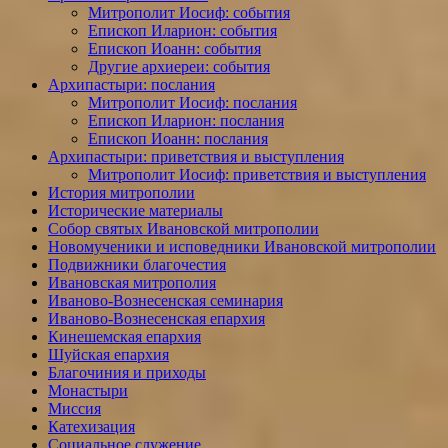
Митрополит Иосиф: события
Епископ Иларион: события
Епископ Иоанн: события
Другие архиереи: события
Архипастыри: послания
Митрополит Иосиф: послания
Епископ Иларион: послания
Епископ Иоанн: послания
Архипастыри: приветствия и выступления
Митрополит Иосиф: приветствия и выступления
История митрополии
Исторические материалы
Собор святых Ивановской митрополии
Новомученики и исповедники Ивановской митрополии
Подвижники благочестия
Ивановская митрополия
Иваново-Вознесенская семинария
Иваново-Вознесенская епархия
Кинешемская епархия
Шуйская епархия
Благочиния и приходы
Монастыри
Миссия
Катехизация
Социальное служение