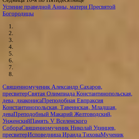
Успение праведной Анны, матери Пресвятой
Богородицы
Священномученик Александр Сахаров,
пресвитер
Святая Олимпиада Константинопольская,
дева, диакониса
Преподобная Евпраксия
Константинопольская, Тавеннская, Младшая,
дева
Преподобный Макарий Желтоводский,
Унженский
Память V Вселенского
Собора
Священномученик Николай Удинцев,
пресвитер
Исповедница Ираида Тихова
Мученик