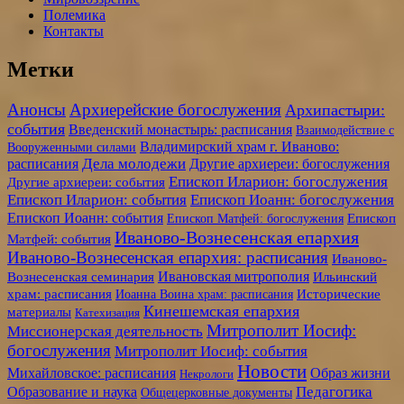
Полемика
Контакты
Метки
Анонсы
Архиерейские богослужения
Архипастыри:
события
Введенский монастырь: расписания
Взаимодействие с
Владимирский храм г. Иваново:
Вооруженными силами
Дела молодежи
расписания
Другие архиереи: богослужения
Епископ Иларион: богослужения
Другие архиереи: события
Епископ Иларион: события
Епископ Иоанн: богослужения
Епископ Иоанн: события
Епископ Матфей: богослужения
Епископ
Иваново-Вознесенская епархия
Матфей: события
Иваново-Вознесенская епархия: расписания
Иваново-
Ивановская митрополия
Вознесенская семинария
Ильинский
храм: расписания
Иоанна Воина храм: расписания
Исторические
Кинешемская епархия
материалы
Катехизация
Митрополит Иосиф:
Миссионерская деятельность
богослужения
Митрополит Иосиф: события
Новости
Образ жизни
Михайловское: расписания
Некрологи
Педагогика
Образование и наука
Общецерковные документы