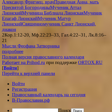
Александр Фригиец, врач
Праведная Анна, мать
Пресвятой Богородицы
Мученик Аттал
Лионский
Мученица Библиада Лионская
Мученик
Епагаф Лионский
Мученик Матур
Лионский
Священномученик Санкт Лионский,
диакон
2Кор.1:12-20, Мф.22:23–33, Гал.4:22–31, Лк.8:16–
21
Мысли Феофана Затворника
подробнее
Полная версия православного календаря
Работает на Prihod.ru
при поддержке
ORTOX.RU
[
Войти
]
Перейти к верхней панели
Войти
Регистрация
Православный календарь на сегодня
В-Православии.рф
Поиск