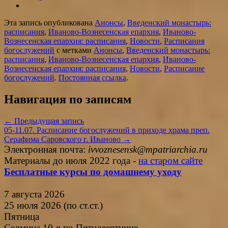
Эта запись опубликована
Анонсы
,
Введенский монастырь:
расписания
,
Иваново-Вознесенская епархия
,
Иваново-
Вознесенская епархия: расписания
,
Новости
,
Расписания
богослужений
с метками
Анонсы
,
Введенский монастырь:
расписания
,
Иваново-Вознесенская епархия
,
Иваново-
Вознесенская епархия: расписания
,
Новости
,
Расписание
богослужений
.
Постоянная ссылка
.
Навигация по записям
←
Предыдущая запись
05-11.07. Расписание богослужений в приходе храма преп.
Серафима Саровского г. Иваново
→
Электронная почта:
ivvoznesensk@mpatriarchia.ru
Материалы до июля 2022 года -
на старом сайте
Бесплатные курсы по домашнему уходу
7 августа 2026
25 июля 2026 (по ст.ст.)
Пятница
Седмица 10-я по Пятидесятнице