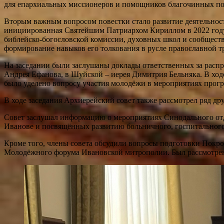
для епархиальных миссионеров и помощников благочинных п
Вторым важным вопросом повестки стало развитие деятельнос
инициированная Святейшим Патриархом Кириллом в 2022 году 
библейско-богословской комиссии, духовных школ и сообщест
формирование навыков его толкования в русле православной т
На заседании были заслушаны доклады ответственных за распр
Андрея Ефанова, в Шуйской – иерея Димитрия Бельняка. В ход
было уделено вопросу участия молодёжи в мероприятиях прог
В ходе заседания Архиерейский совет также рассмотрел ряд д
Совет заслушал информацию о мероприятиях Синодального от
Иванове и посвящённых развитию больничного, госпитального
Кроме того, члены совета обсудили вопросы подготовки Покро
Молодёжного форума Ивановской митрополии. Был рассмотрен