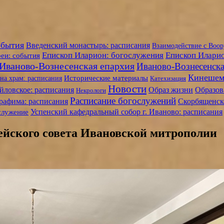
обытия
Введенский монастырь: расписания
Взаимодействие с Воо
Епископ Иларион: богослужения
Епископ Иларио
еи: события
Иваново-Вознесенская епархия
Иваново-Вознесенска
Кинешем
на храм: расписания
Исторические материалы
Катехизация
Новости
Образ жизни
ловское: расписания
Образов
Некрологи
Расписание богослужений
рафима: расписания
Скорбященско
Успенский кафедральный собор г. Иваново: расписания
служение
ерейского совета Ивановской митрополии