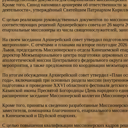
Кроме того, Синод напомнил архиереям об ответственности з
деятельности», утверждённый Святейшим Патриархом Кириллом
С целью реализации руководственных документов по миссион
соответствующих решений Архиерейского совета от 26 марта 
епархиальные миссионеры из числа священнослужителей, зани
На своем заседании Архиерейский совет утвердил подготовле
митрополии». С отчётами и планами на второе полугодие 2026
Львов, председатель Миссионерского отдела Кинешемской епа
директор Межъепархиального центра подготовки церковных сп
апологетической миссии Центрального федерального округа ие
мероприятия, а также предложения по координации межъепарх
По итогам обсуждения Архиерейский совет утвердил «План о
года», включающий три основных раздела миссии (внутреннюю
подготовка и проведение XXVI областного фестиваля детского
Казанской иконы Пресвятой Богородицы (День народного единс
расширенное заседание Миссионерской коллегии (Миссионерски
Кроме того, приняты к сведению разработанные Миссионерско
заместителя, помощника благочинного, епархиального миссио
в Кинешемской и Шуйской епархиях.
С целью повышения квалификации миссионерских кадров реше