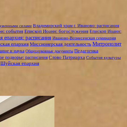
Владимирский храм г. Иваново: расписания
руженными силами
н: события
Епископ Иоанн: богослужения
Епископ Иоанн:
я епархия: расписания
Иваново-Вознесенская семинария
Митрополит
ская епархия
Миссионерская деятельность
Педагогика
ание и наука
Общецерковные документы
Слово Патриарха
е подворье: расписания
События культуры
Шуйская епархия