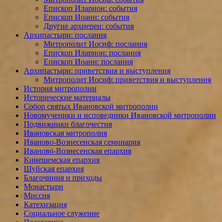
Епископ Иларион: события
Епископ Иоанн: события
Другие архиереи: события
Архипастыри: послания
Митрополит Иосиф: послания
Епископ Иларион: послания
Епископ Иоанн: послания
Архипастыри: приветствия и выступления
Митрополит Иосиф: приветствия и выступления
История митрополии
Исторические материалы
Собор святых Ивановской митрополии
Новомученики и исповедники Ивановской митрополии
Подвижники благочестия
Ивановская митрополия
Иваново-Вознесенская семинария
Иваново-Вознесенская епархия
Кинешемская епархия
Шуйская епархия
Благочиния и приходы
Монастыри
Миссия
Катехизация
Социальное служение