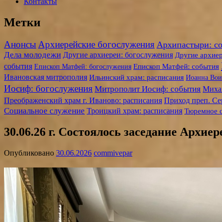
Контакты
Метки
Анонсы
Архиерейские богослужения
Архипастыри: с
Дела молодежи
Другие архиереи: богослужения
Другие архиер
события
Епископ Матфей: богослужения
Епископ Матфей: события
Ивановская митрополия
Ильинский храм: расписания
Иоанна Вои
Иосиф: богослужения
Митрополит Иосиф: события
Михай
Преображенский храм г. Иваново: расписания
Приход преп. Се
Социальное служение
Троицкий храм: расписания
Тюремное 
30.06.26 г. Состоялось заседание Архи
Опубликовано
30.06.2026
commivepar