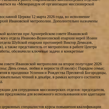
оваться на «Меморандум об организации миссионерской
славной Церкви 12 марта 2026 года, во исполнение
пархий Ивановской митрополии. Дополнительно назначены
кой коллегии при Архиерейском совете Ивановской
рского отдела Иваново-Вознесенской епархии иерей Иоанн
 отдела Шуйской епархии протоиерей Виктор Демидов,
 а также представитель от митрополии в работе Центра
аботы, обозначили ключевые задачи и конкретные
м совете Ивановской митрополии на второе полугодие 2026
ы: День семьи, любви и верности (8 июля) с Парадом семьи;
ятия в праздники Успения и Рождества Пресвятой Богородицы,
вательных чтений в декабре, в рамках которого состоится
д.
кции для сотрудников миссионерских отделов: председателя,
ции предложены для возможного использования или адаптации
ки церковных специалистов курсы повышения квалификации