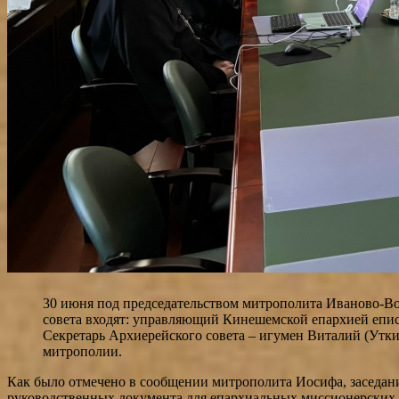
30 июня под председательством митрополита Иваново-Во
совета входят: управляющий Кинешемской епархией еп
Секретарь Архиерейского совета – игумен Виталий (Утки
митрополии.
Как было отмечено в сообщении митрополита Иосифа, заседан
руководственных документа для епархиальных миссионерских 