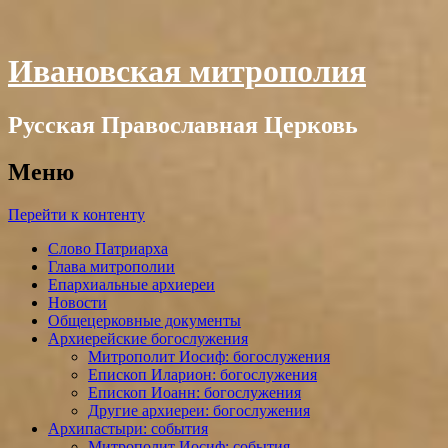
Ивановская митрополия
Русская Православная Церковь
Меню
Перейти к контенту
Слово Патриарха
Глава митрополии
Епархиальные архиереи
Новости
Общецерковные документы
Архиерейские богослужения
Митрополит Иосиф: богослужения
Епископ Иларион: богослужения
Епископ Иоанн: богослужения
Другие архиереи: богослужения
Архипастыри: события
Митрополит Иосиф: события