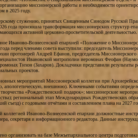
а организацию миссионерской работы и необходимости ориентир
 в 2025 году.
ерскому служению, принятых Священным Синодом Русской Право
2026 года произошла трансформация миссионерских структур е
мающихся активной церковно-просветительской деятельностью.
нное Иваново-Вознесенской епархией «Положение о Миссионерс
 года перед членами совета выступили: председатель Миссионе
рхии протоиерей Андрей Ефанов, председатель Миссионерского
ециалистов Ивановской митрополии иеромонах Феофан (Наумов),
ромонах Тихон (Захаров). Докладчики представили результаты р
иальных проектов.
сновных мероприятий Миссионерской коллегии при Архиерейско
, апологетическую, внешнюю). Ключевыми событиями определен
 творчества «Рождественский подарок»; миссионерские меропри
тва); региональный этап Международных Рождественских образо
й съезд) с годовыми отчётами и составлением плана на 2027 го
й коллегией Иваново-Вознесенской епархии должностные инстру
нера, секретаря и информационного редактора. Данные инструк
но организовать на базе Межъепархиального центра подготов