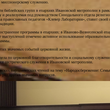
о миссионерскому служению.
ти библейских групп в епархиях Ивановской митрополии в рам
и реализуемая под руководством Синодального отдела религио
ва православных педагогов «Клевер Лаборатория», ставит свое
радиции.
остранение программы в епархиях: в Иваново-Вознесенской епа
е выступлений отмечено активное использование образовательн
раммы.
ругих значимых событий церковной жизни.
дела по церковной благотворительности и социальному служен
 и сестрического служения в Ивановской митрополии.
вских парламентских чтений на тему «Народосбережение: Семья.
 ряд других значимых вопросов.