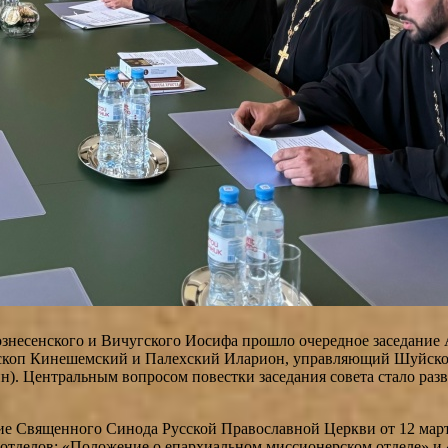
знесенского и Вичугского Иосифа прошло очередное заседание 
ископ Кинешемский и Палехский Иларион, управляющий Шуйско
н). Центральным вопросом повестки заседания совета стало ра
ие Священного Синода Русской Православной Церкви от 12 март
отделов: «Положение о епархиальном миссионерском отделе» и 