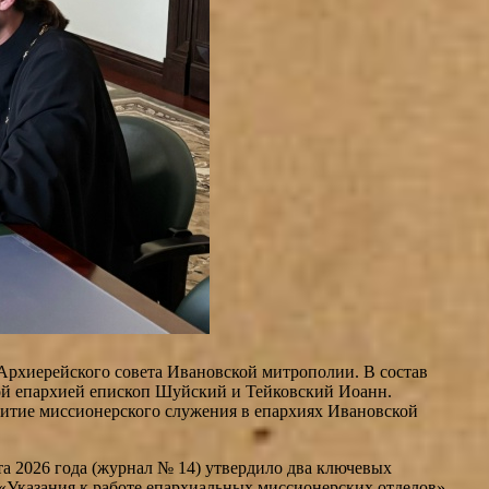
Архиерейского совета Ивановской митрополии. В состав
й епархией епископ Шуйский и Тейковский Иоанн.
звитие миссионерского служения в епархиях Ивановской
а 2026 года (журнал № 14) утвердило два ключевых
«Указания к работе епархиальных миссионерских отделов».