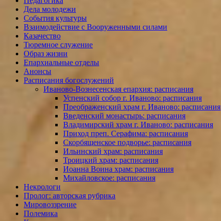
Педагогика
Дела молодежи
События культуры
Взаимодействие с Вооруженными силами
Казачество
Тюремное служение
Образ жизни
Епархиальные отделы
Анонсы
Расписания богослужений
Иваново-Вознесенская епархия: расписания
Успенский собор г. Иваново: расписания
Преображенский храм г. Иваново: расписания
Введенский монастырь: расписания
Владимирский храм г. Иваново: расписания
Приход преп. Серафима: расписания
Скорбященское подворье: расписания
Ильинский храм: расписания
Троицкий храм: расписания
Иоанна Воина храм: расписания
Михайловское: расписания
Некрологи
Пролог: авторская рубрика
Мировоззрение
Полемика