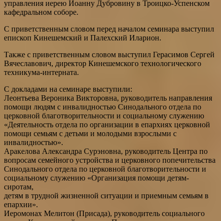
управления иерею Иоанну Дубровину в Троицко-Успенском
кафедральном соборе.
С приветственным словом перед началом семинара выступил
епископ Кинешемский и Палехский Иларион.
Также с приветственным словом выступил Герасимов Сергей
Вячеславович, директор Кинешемского технологического
техникума-интерната.
С докладами на семинаре выступили:
Леонтьева Вероника Викторовна, руководитель направления
помощи людям с инвалидностью Синодального отдела по
церковной благотворительности и социальному служению
«Деятельность отдела по организации в епархиях церковной
помощи семьям с детьми и молодыми взрослыми с
инвалидностью».
Аракелова Александра Сурэновна, руководитель Центра по
вопросам семейного устройства и церковного попечительства
Синодального отдела по церковной благотворительности и
социальному служению «Организация помощи детям-
сиротам,
детям в трудной жизненной ситуации и приемным семьям в
епархии».
Иеромонах Мелитон (Присада), руководитель социального