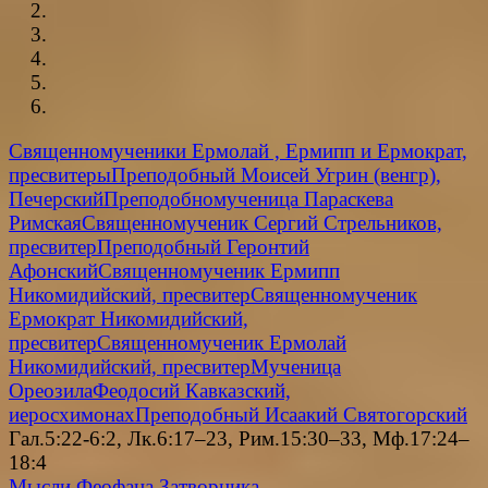
Священномученики Ермолай , Ермипп и Ермократ,
пресвитеры
Преподобный Моисей Угрин (венгр),
Печерский
Преподобномученица Параскева
Римская
Священномученик Сергий Стрельников,
пресвитер
Преподобный Геронтий
Афонский
Священномученик Ермипп
Никомидийский, пресвитер
Священномученик
Ермократ Никомидийский,
пресвитер
Священномученик Ермолай
Никомидийский, пресвитер
Мученица
Ореозила
Феодосий Кавказский,
иеросхимонах
Преподобный Исаакий Святогорский
Гал.5:22-6:2, Лк.6:17–23, Рим.15:30–33, Мф.17:24–
18:4
Мысли Феофана Затворника