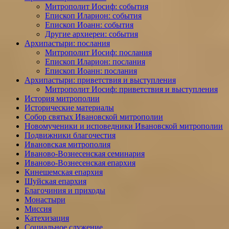
Митрополит Иосиф: события
Епископ Иларион: события
Епископ Иоанн: события
Другие архиереи: события
Архипастыри: послания
Митрополит Иосиф: послания
Епископ Иларион: послания
Епископ Иоанн: послания
Архипастыри: приветствия и выступления
Митрополит Иосиф: приветствия и выступления
История митрополии
Исторические материалы
Собор святых Ивановской митрополии
Новомученики и исповедники Ивановской митрополии
Подвижники благочестия
Ивановская митрополия
Иваново-Вознесенская семинария
Иваново-Вознесенская епархия
Кинешемская епархия
Шуйская епархия
Благочиния и приходы
Монастыри
Миссия
Катехизация
Социальное служение