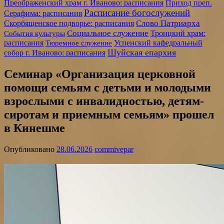
Преображенский храм г. Иваново: расписания
Приход преп.
Расписание богослужений
Серафима: расписания
Слово Патриарха
Скорбященское подворье: расписания
Социальное служение
События культуры
Троицкий храм:
расписания
Успенский кафедральный
Тюремное служение
Шуйская епархия
собор г. Иваново: расписания
Семинар «Организация церковной
помощи семьям с детьми и молодыми
взрослыми с инвалидностью, детям-
сиротам и приемным семьям» прошел
в Кинешме
Опубликовано
28.06.2026
commivepar