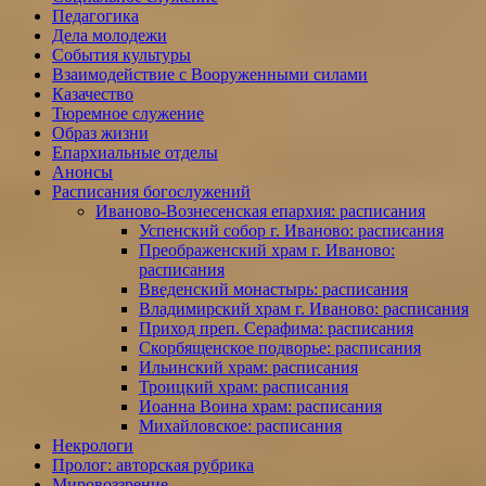
Педагогика
Дела молодежи
События культуры
Взаимодействие с Вооруженными силами
Казачество
Тюремное служение
Образ жизни
Епархиальные отделы
Анонсы
Расписания богослужений
Иваново-Вознесенская епархия: расписания
Успенский собор г. Иваново: расписания
Преображенский храм г. Иваново:
расписания
Введенский монастырь: расписания
Владимирский храм г. Иваново: расписания
Приход преп. Серафима: расписания
Скорбященское подворье: расписания
Ильинский храм: расписания
Троицкий храм: расписания
Иоанна Воина храм: расписания
Михайловское: расписания
Некрологи
Пролог: авторская рубрика
Мировоззрение