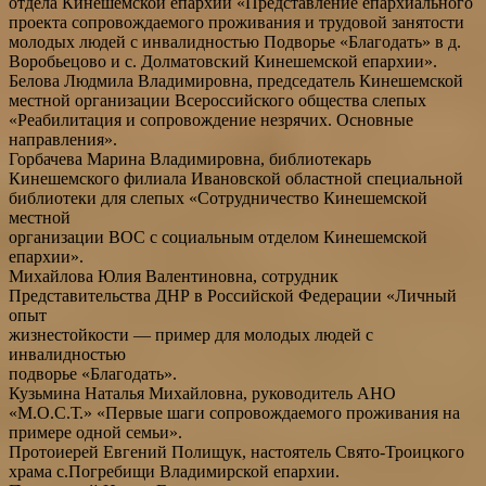
отдела Кинешемской епархии «Представление епархиального
проекта сопровождаемого проживания и трудовой занятости
молодых людей с инвалидностью Подворье «Благодать» в д.
Воробьецово и с. Долматовский Кинешемской епархии».
Белова Людмила Владимировна, председатель Кинешемской
местной организации Всероссийского общества слепых
«Реабилитация и сопровождение незрячих. Основные
направления».
Горбачева Марина Владимировна, библиотекарь
Кинешемского филиала Ивановской областной специальной
библиотеки для слепых «Сотрудничество Кинешемской
местной
организации ВОС с социальным отделом Кинешемской
епархии».
Михайлова Юлия Валентиновна, сотрудник
Представительства ДНР в Российской Федерации «Личный
опыт
жизнестойкости — пример для молодых людей с
инвалидностью
подворье «Благодать».
Кузьмина Наталья Михайловна, руководитель АНО
«М.О.С.Т.» «Первые шаги сопровождаемого проживания на
примере одной семьи».
Протоиерей Евгений Полищук, настоятель Свято-Троицкого
храма с.Погребищи Владимирской епархии.