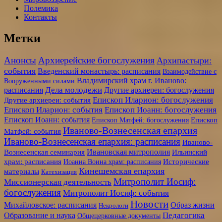
Полемика
Контакты
Метки
Анонсы
Архиерейские богослужения
Архипастыри:
события
Введенский монастырь: расписания
Взаимодействие с
Владимирский храм г. Иваново:
Вооруженными силами
Дела молодежи
расписания
Другие архиереи: богослужения
Епископ Иларион: богослужения
Другие архиереи: события
Епископ Иларион: события
Епископ Иоанн: богослужения
Епископ Иоанн: события
Епископ Матфей: богослужения
Епископ
Иваново-Вознесенская епархия
Матфей: события
Иваново-Вознесенская епархия: расписания
Иваново-
Ивановская митрополия
Вознесенская семинария
Ильинский
храм: расписания
Иоанна Воина храм: расписания
Исторические
Кинешемская епархия
материалы
Катехизация
Митрополит Иосиф:
Миссионерская деятельность
богослужения
Митрополит Иосиф: события
Новости
Образ жизни
Михайловское: расписания
Некрологи
Педагогика
Образование и наука
Общецерковные документы