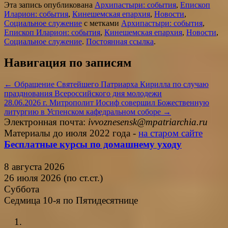
Эта запись опубликована
Архипастыри: события
,
Епископ
Иларион: события
,
Кинешемская епархия
,
Новости
,
Социальное служение
с метками
Архипастыри: события
,
Епископ Иларион: события
,
Кинешемская епархия
,
Новости
,
Социальное служение
.
Постоянная ссылка
.
Навигация по записям
←
Обращение Святейшего Патриарха Кирилла по случаю
празднования Всероссийского дня молодежи
28.06.2026 г. Митрополит Иосиф совершил Божественную
литургию в Успенском кафедральном соборе
→
Электронная почта:
ivvoznesensk@mpatriarchia.ru
Материалы до июля 2022 года -
на старом сайте
Бесплатные курсы по домашнему уходу
8 августа 2026
26 июля 2026 (по ст.ст.)
Суббота
Седмица 10-я по Пятидесятнице