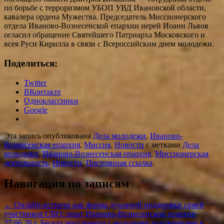
по борьбе с терроризмом УБОП УВД Ивановской области,
кавалера ордена Мужества. Председатель Миссионерского
отдела Иваново-Вознесенской епархии иерей Иоанн Львов
огласил обращение Святейшего Патриарха Московского и
всея Руси Кирилла в связи с Всероссийским днем молодежи.
Поделиться:
Twitter
ВКонтакте
Одноклассники
Google
Эта запись опубликована
Дела молодежи
,
Иваново-
Вознесенская епархия
,
Миссия
,
Новости
с метками
Дела
молодежи
,
Иваново-Вознесенская епархия
,
Миссионерская
деятельность
,
Новости
.
Постоянная ссылка
.
Навигация по записям
←
Онлайн-встречи как форма духовной поддержки семей
участников СВО: опыт Иваново-Вознесенской епархии
27.06.26 г. Беседа миссионера с молодыми художниками в