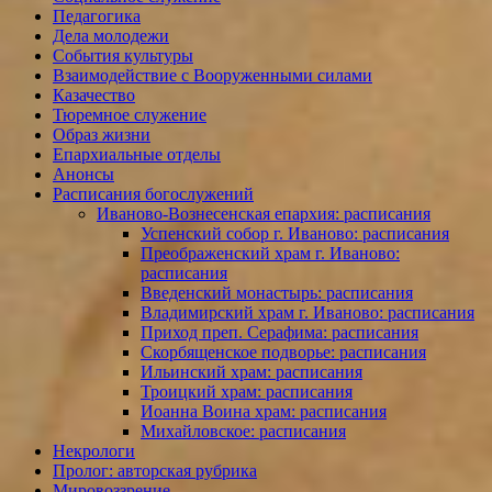
Педагогика
Дела молодежи
События культуры
Взаимодействие с Вооруженными силами
Казачество
Тюремное служение
Образ жизни
Епархиальные отделы
Анонсы
Расписания богослужений
Иваново-Вознесенская епархия: расписания
Успенский собор г. Иваново: расписания
Преображенский храм г. Иваново:
расписания
Введенский монастырь: расписания
Владимирский храм г. Иваново: расписания
Приход преп. Серафима: расписания
Скорбященское подворье: расписания
Ильинский храм: расписания
Троицкий храм: расписания
Иоанна Воина храм: расписания
Михайловское: расписания
Некрологи
Пролог: авторская рубрика
Мировоззрение