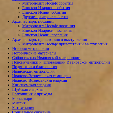
Митрополит Иосиф: события
Епископ Иларион: события
Епископ Иоанн: события
Другие архиереи: события
Архипастыри: послания
Митрополит Иосиф: послания
Епископ Иларион: послания
Епископ Иоанн: послания
Архипастыри: приветствия и выступления
Митрополит Иосиф: приветствия и выступления
История митрополии
Исторические материалы
Собор святых Ивановской митрополии
Новомученики и исповедники Ивановской митрополии
Подвижники благочестия
Ивановская митрополия
Иваново-Вознесенская семинария
Иваново-Вознесенская епархия
Кинешемская епархия
Шуйская епархия
Благочиния и приходы
Монастыри
Миссия
Катехизация
Социальное служение