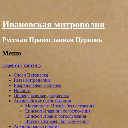
Ивановская митрополия
Русская Православная Церковь
Меню
Перейти к контенту
Слово Патриарха
Глава митрополии
Епархиальные архиереи
Новости
Общецерковные документы
Архиерейские богослужения
Митрополит Иосиф: богослужения
Епископ Иларион: богослужения
Епископ Иоанн: богослужения
Другие архиереи: богослужения
Архипастыри: события