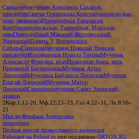
Священномученик Александр Сахаров,
пресвитер
Святая Олимпиада Константинопольская,
дева, диакониса
Преподобная Евпраксия
Константинопольская, Тавеннская, Младшая,
дева
Преподобный Макарий Желтоводский,
Унженский
Память V Вселенского
Собора
Священномученик Николай Удинцев,
пресвитер
Исповедница Ираида Тихова
Мученик
Александр Фригиец, врач
Праведная Анна, мать
Пресвятой Богородицы
Мученик Аттал
Лионский
Мученица Библиада Лионская
Мученик
Епагаф Лионский
Мученик Матур
Лионский
Священномученик Санкт Лионский,
диакон
2Кор.1:12-20, Мф.22:23–33, Гал.4:22–31, Лк.8:16–
21
Мысли Феофана Затворника
подробнее
Полная версия православного календаря
Работает на Prihod.ru
при поддержке
ORTOX.RU