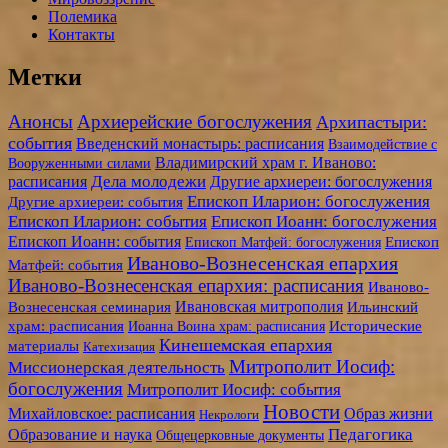
Полемика
Контакты
Метки
Анонсы
Архиерейские богослужения
Архипастыри:
события
Введенский монастырь: расписания
Взаимодействие с
Владимирский храм г. Иваново:
Вооруженными силами
Дела молодежи
расписания
Другие архиереи: богослужения
Епископ Иларион: богослужения
Другие архиереи: события
Епископ Иларион: события
Епископ Иоанн: богослужения
Епископ Иоанн: события
Епископ Матфей: богослужения
Епископ
Иваново-Вознесенская епархия
Матфей: события
Иваново-Вознесенская епархия: расписания
Иваново-
Ивановская митрополия
Вознесенская семинария
Ильинский
храм: расписания
Иоанна Воина храм: расписания
Исторические
Кинешемская епархия
материалы
Катехизация
Митрополит Иосиф:
Миссионерская деятельность
богослужения
Митрополит Иосиф: события
Новости
Образ жизни
Михайловское: расписания
Некрологи
Педагогика
Образование и наука
Общецерковные документы