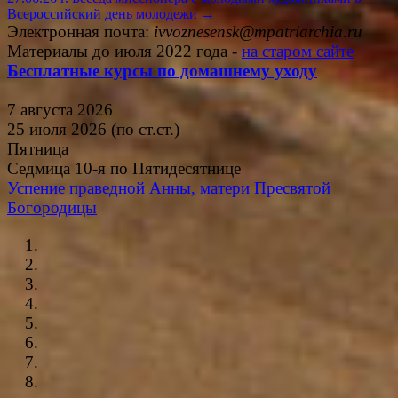
Всероссийский день молодежи
→
Электронная почта:
ivvoznesensk@mpatriarchia.ru
Материалы до июля 2022 года -
на старом сайте
Бесплатные курсы по домашнему уходу
7 августа 2026
25 июля 2026 (по ст.ст.)
Пятница
Седмица 10-я по Пятидесятнице
Успение праведной Анны, матери Пресвятой
Богородицы