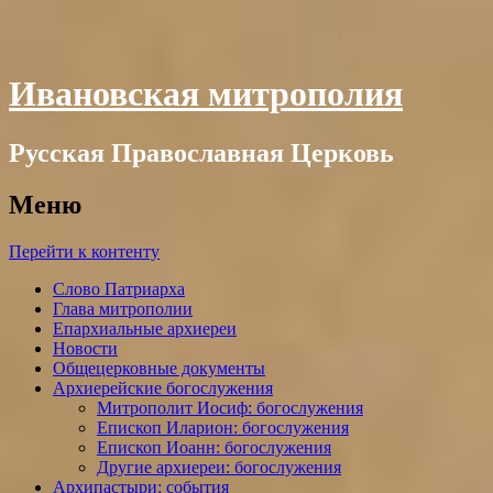
Ивановская митрополия
Русская Православная Церковь
Меню
Перейти к контенту
Слово Патриарха
Глава митрополии
Епархиальные архиереи
Новости
Общецерковные документы
Архиерейские богослужения
Митрополит Иосиф: богослужения
Епископ Иларион: богослужения
Епископ Иоанн: богослужения
Другие архиереи: богослужения
Архипастыри: события