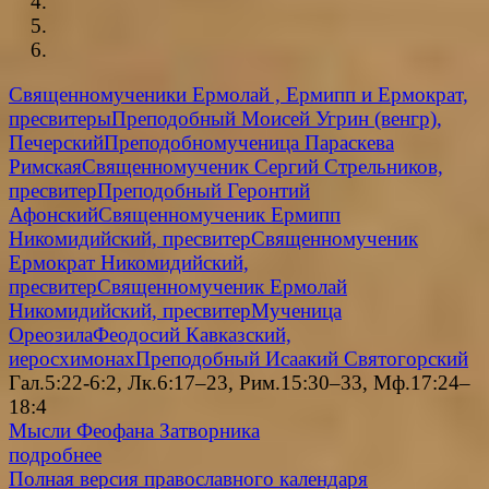
Священномученики Ермолай , Ермипп и Ермократ,
пресвитеры
Преподобный Моисей Угрин (венгр),
Печерский
Преподобномученица Параскева
Римская
Священномученик Сергий Стрельников,
пресвитер
Преподобный Геронтий
Афонский
Священномученик Ермипп
Никомидийский, пресвитер
Священномученик
Ермократ Никомидийский,
пресвитер
Священномученик Ермолай
Никомидийский, пресвитер
Мученица
Ореозила
Феодосий Кавказский,
иеросхимонах
Преподобный Исаакий Святогорский
Гал.5:22-6:2, Лк.6:17–23, Рим.15:30–33, Мф.17:24–
18:4
Мысли Феофана Затворника
подробнее
Полная версия православного календаря