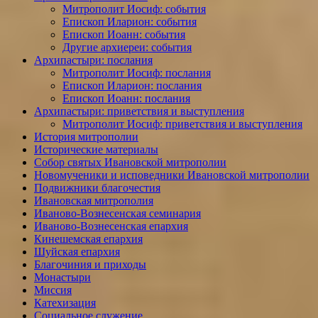
Митрополит Иосиф: события
Епископ Иларион: события
Епископ Иоанн: события
Другие архиереи: события
Архипастыри: послания
Митрополит Иосиф: послания
Епископ Иларион: послания
Епископ Иоанн: послания
Архипастыри: приветствия и выступления
Митрополит Иосиф: приветствия и выступления
История митрополии
Исторические материалы
Собор святых Ивановской митрополии
Новомученики и исповедники Ивановской митрополии
Подвижники благочестия
Ивановская митрополия
Иваново-Вознесенская семинария
Иваново-Вознесенская епархия
Кинешемская епархия
Шуйская епархия
Благочиния и приходы
Монастыри
Миссия
Катехизация
Социальное служение