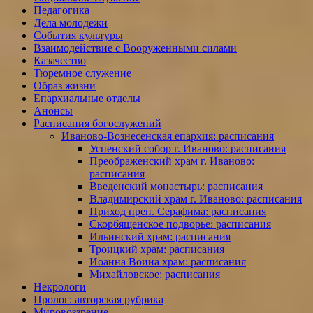
Педагогика
Дела молодежи
События культуры
Взаимодействие с Вооруженными силами
Казачество
Тюремное служение
Образ жизни
Епархиальные отделы
Анонсы
Расписания богослужений
Иваново-Вознесенская епархия: расписания
Успенский собор г. Иваново: расписания
Преображенский храм г. Иваново:
расписания
Введенский монастырь: расписания
Владимирский храм г. Иваново: расписания
Приход преп. Серафима: расписания
Скорбященское подворье: расписания
Ильинский храм: расписания
Троицкий храм: расписания
Иоанна Воина храм: расписания
Михайловское: расписания
Некрологи
Пролог: авторская рубрика
Мировоззрение