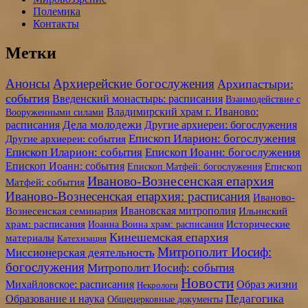
Полемика
Контакты
Метки
Анонсы
Архиерейские богослужения
Архипастыри:
события
Введенский монастырь: расписания
Взаимодействие с
Владимирский храм г. Иваново:
Вооруженными силами
Дела молодежи
расписания
Другие архиереи: богослужения
Епископ Иларион: богослужения
Другие архиереи: события
Епископ Иларион: события
Епископ Иоанн: богослужения
Епископ Иоанн: события
Епископ Матфей: богослужения
Епископ
Иваново-Вознесенская епархия
Матфей: события
Иваново-Вознесенская епархия: расписания
Иваново-
Ивановская митрополия
Вознесенская семинария
Ильинский
храм: расписания
Иоанна Воина храм: расписания
Исторические
Кинешемская епархия
материалы
Катехизация
Митрополит Иосиф:
Миссионерская деятельность
богослужения
Митрополит Иосиф: события
Новости
Образ жизни
Михайловское: расписания
Некрологи
Педагогика
Образование и наука
Общецерковные документы