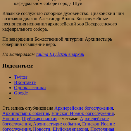
кафедральном соборе города Шуи.
Владыке сослужило соборное духовенство. Диаконский чин
возглавил диакон Александр Волов. Богослужебные
песнопения исполнил архиерейский хор Воскресенского
кафедрального собора.
По завершении Божественной литургии Архипастырь
совершил освящение верб.
По материалам
сайта Шуйской епархии
Поделиться:
Twitter
ВКонтакте
Одноклассники
Google
Эта запись опубликована
Архиерейские богослужения
,
Архипастыри: события
,
Епископ Иоанн: богослужения
,
Новости
,
Шуйская епархия
с метками
Архиерейские
богослужения
,
Архипастыри: события
,
Епископ Иоанн:
богослужения
,
Новости
,
Шуйская епархия
.
Постоянная