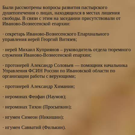
Были рассмотрены вопросы развития пастырского
душепопечения о лицах, находящихся в местах лишения
свободы. В связи с этим на заседании присутствовали от
Иваново-Вознесенской епархии:
· секретарь Иваново-Вознесенского Епархиального
управления иерей Георгий Витязев;
· иерей Михаил Куприянов – руководитель отдела тюремного
служения Иваново-Вознесенской епархии;
· протоиерей Александр Соловьев — помощник начальника
Управления ФСИН России по Ивановской области по
организации работы с верующими;
· протоиерей Александр Химанин;
· иеромонах Феофан (Наумов);
· иеромонах Тихон (Просыпкин);
· игумен Симеон (Никишин);
· игумен Савватий (Филькин).