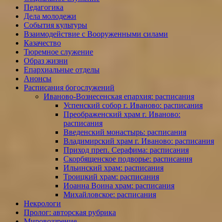
Педагогика
Дела молодежи
События культуры
Взаимодействие с Вооруженными силами
Казачество
Тюремное служение
Образ жизни
Епархиальные отделы
Анонсы
Расписания богослужений
Иваново-Вознесенская епархия: расписания
Успенский собор г. Иваново: расписания
Преображенский храм г. Иваново:
расписания
Введенский монастырь: расписания
Владимирский храм г. Иваново: расписания
Приход преп. Серафима: расписания
Скорбященское подворье: расписания
Ильинский храм: расписания
Троицкий храм: расписания
Иоанна Воина храм: расписания
Михайловское: расписания
Некрологи
Пролог: авторская рубрика
Мировоззрение