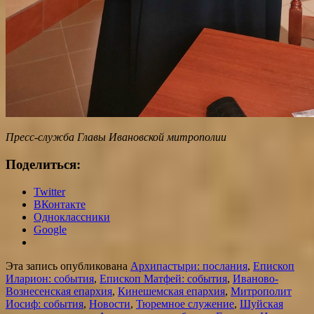
Пресс-служба Главы Ивановской митрополии
Поделиться:
Twitter
ВКонтакте
Одноклассники
Google
Эта запись опубликована
Архипастыри: послания
,
Епископ
Иларион: события
,
Епископ Матфей: события
,
Иваново-
Вознесенская епархия
,
Кинешемская епархия
,
Митрополит
Иосиф: события
,
Новости
,
Тюремное служение
,
Шуйская