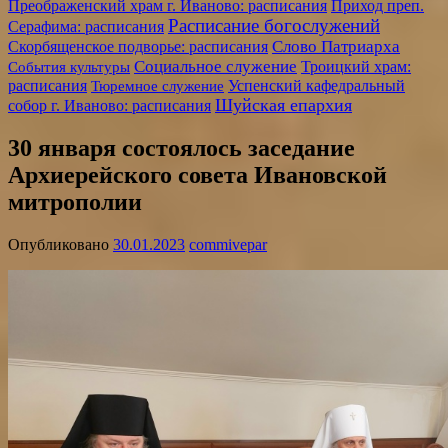
Преображенский храм г. Иваново: расписания
Приход преп.
Расписание богослужений
Серафима: расписания
Слово Патриарха
Скорбященское подворье: расписания
Социальное служение
События культуры
Троицкий храм:
расписания
Успенский кафедральный
Тюремное служение
Шуйская епархия
собор г. Иваново: расписания
30 января состоялось заседание
Архиерейского совета Ивановской
митрополии
Опубликовано
30.01.2023
commivepar