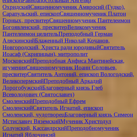
епископ
Равноапостольный Ангеляр
Охридский
Священномученик Амвросий (Гудко),
Сарапульский, епископ
Священномученик Платон
Горных, пресвитер
Священномученик Пантелеимон
Богоявленский, пресвитер
Великомученик
Пантелеимон целитель
Преподобный Герман
Аляскинский
Блаженный Николай Кочанов,
Новгородский, Христа ради юродивый
Святитель
Иоасаф (Скрипицын), митрополит
Московский
Преподобная Анфиса Мантинейская,
игумения
Священномученик Иоанн Соловьев,
пресвитер
Святитель Антоний, епископ Вологодский,
Великопермский
Преподобный Аркадий
Дорогобужский
Благоверный князь Глеб
Всеволодович (Святославич)
Смоленский
Преподобный Ефрем
Смоленский
Святитель Игнатий, епископ
Смоленский, чудотворец
Благоверный князь Симеон
Мстиславич Вяземский
Мученик Христодул
Солунский, Кассандрский
Преподобномученик
Игнатий Яблочинсий