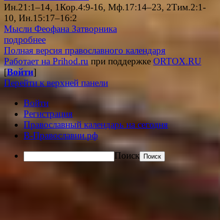
Ин.21:1–14, 1Кор.4:9-16, Мф.17:14–23, 2Тим.2:1-
10, Ин.15:17–16:2
Мысли Феофана Затворника
подробнее
Полная версия православного календаря
Работает на Prihod.ru
при поддержке
ORTOX.RU
[
Войти
]
Перейти к верхней панели
Войти
Регистрация
Православный календарь на сегодня
В-Православии.рф
Поиск