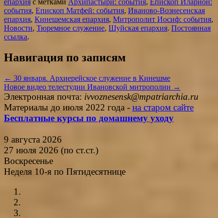
епархия
с метками
Архипастыри: события
,
Епископ Иларион:
события
,
Епископ Матфей: события
,
Иваново-Вознесенская
епархия
,
Кинешемская епархия
,
Митрополит Иосиф: события
,
Новости
,
Тюремное служение
,
Шуйская епархия
.
Постоянная
ссылка
.
Навигация по записям
←
30 января. Архиерейское служение в Кинешме
Новое видео телестудии Ивановской митрополии
→
Электронная почта:
ivvoznesensk@mpatriarchia.ru
Материалы до июля 2022 года -
на старом сайте
Бесплатные курсы по домашнему уходу
9 августа 2026
27 июля 2026 (по ст.ст.)
Воскресенье
Неделя 10-я по Пятидесятнице