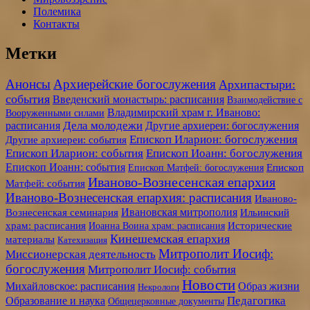
Полемика
Контакты
Метки
Анонсы
Архиерейские богослужения
Архипастыри:
события
Введенский монастырь: расписания
Взаимодействие с
Владимирский храм г. Иваново:
Вооруженными силами
Дела молодежи
расписания
Другие архиереи: богослужения
Епископ Иларион: богослужения
Другие архиереи: события
Епископ Иларион: события
Епископ Иоанн: богослужения
Епископ Иоанн: события
Епископ Матфей: богослужения
Епископ
Иваново-Вознесенская епархия
Матфей: события
Иваново-Вознесенская епархия: расписания
Иваново-
Ивановская митрополия
Вознесенская семинария
Ильинский
храм: расписания
Иоанна Воина храм: расписания
Исторические
Кинешемская епархия
материалы
Катехизация
Митрополит Иосиф:
Миссионерская деятельность
богослужения
Митрополит Иосиф: события
Новости
Образ жизни
Михайловское: расписания
Некрологи
Педагогика
Образование и наука
Общецерковные документы