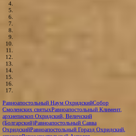
Равноапостольный Наум Охридский
Собор
Смоленских святых
Равноапостольный Климент,
архиепископ Охридский, Величский
(Болгарский)
Равноапостольный Савва
Охридский
Равноапостольный Горазд Охридский,