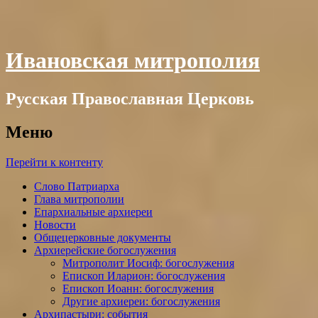
Ивановская митрополия
Русская Православная Церковь
Меню
Перейти к контенту
Слово Патриарха
Глава митрополии
Епархиальные архиереи
Новости
Общецерковные документы
Архиерейские богослужения
Митрополит Иосиф: богослужения
Епископ Иларион: богослужения
Епископ Иоанн: богослужения
Другие архиереи: богослужения
Архипастыри: события