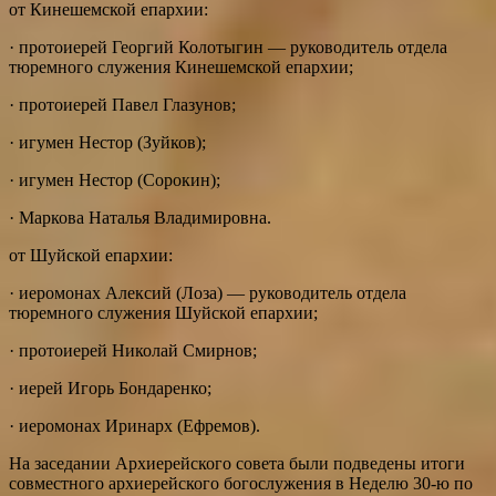
от Кинешемской епархии:
· протоиерей Георгий Колотыгин — руководитель отдела
тюремного служения Кинешемской епархии;
· протоиерей Павел Глазунов;
· игумен Нестор (Зуйков);
· игумен Нестор (Сорокин);
· Маркова Наталья Владимировна.
от Шуйской епархии:
· иеромонах Алексий (Лоза) — руководитель отдела
тюремного служения Шуйской епархии;
· протоиерей Николай Смирнов;
· иерей Игорь Бондаренко;
· иеромонах Иринарх (Ефремов).
На заседании Архиерейского совета были подведены итоги
совместного архиерейского богослужения в Неделю 30-ю по